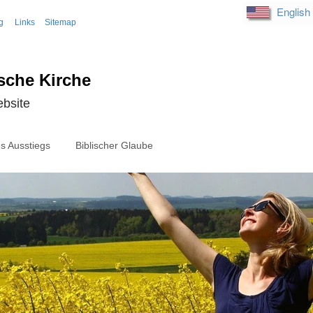
English
g
Links
Sitemap
sche Kirche
ebsite
s Ausstiegs
Biblischer Glaube