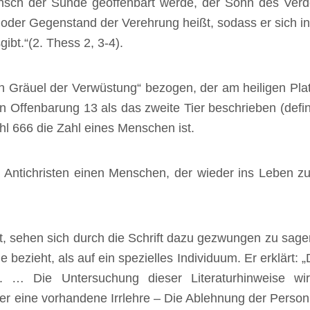
ch der Sünde geoffenbart werde, der Sohn des Verde
t oder Gegenstand der Verehrung heißt, sodass er sich in
gibt.“(2. Thess 2, 3-4).
den Gräuel der Verwüstung“ bezogen, der am heiligen Pla
n Offenbarung 13 als das zweite Tier beschrieben (defini
hl 666 die Zahl eines Menschen ist.
im Antichristen einen Menschen, der wieder ins Leben 
t, sehen sich durch die Schrift dazu gezwungen zu sagen,
 bezieht, als auf ein spezielles Individuum. Er erklärt: 
 … Die Untersuchung dieser Literaturhinweise wi
er eine vorhandene Irrlehre – Die Ablehnung der Person C