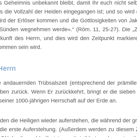
Geheimnis unbekannt bleibt, damit ihr euch nicht selbst
is die Vollzahl der Heiden eingegangen ist; und so wird 
ird der Erlöser kommen und die Gottlosigkeiten von J
 Sünden wegnehmen werde«.“ (Röm. 11, 25-27). Die „Ze
erkunft des Herrn, und dies wird den Zeitpunkt marki
ommen sein wird.
Herrn
e andauernden Trübsalszeit (entsprechend der prämille
ben zurück. Wenn Er zurückkehrt, bringt er die sieben
u seiner 1000-jährigen Herrschaft auf der Erde an.
den die Heiligen wieder auferstehen, die während der g
t die erste Auferstehung. (Außerdem werden zu diesem Z