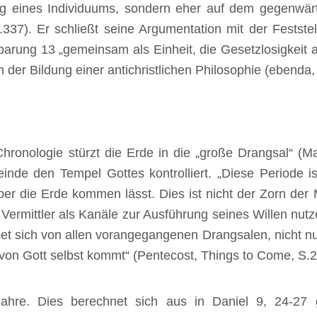
ng eines Individuums, sondern eher auf dem gegenwärti
337). Er schließt seine Argumentation mit der Festst
barung 13 „gemeinsam als Einheit, die Gesetzlosigkeit 
an der Bildung einer antichristlichen Philosophie (ebenda,
Chronologie stürzt die Erde in die „große Drangsal“ (Ma
de den Tempel Gottes kontrolliert. „Diese Periode ist
ber die Erde kommen lässt. Dies ist nicht der Zorn der 
ermittler als Kanäle zur Ausführung seines Willen nutze
det sich von allen vorangegangenen Drangsalen, nicht nur
e von Gott selbst kommt“ (Pentecost, Things to Come, S.2
Jahre. Dies berechnet sich aus in Daniel 9, 24-27