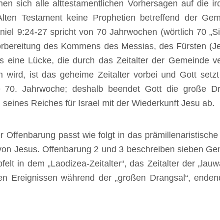
ehen sich alle alttestamentlichen Vorhersagen auf die ir
ten Testament keine Prophetien betreffend der Gem
Daniel 9:24-27 spricht von 70 Jahrwochen (wörtlich 70 „S
orbereitung des Kommens des Messias, des Fürsten (Jesu
 es eine Lücke, die durch das Zeitalter der Gemeinde 
wird, ist das geheime Zeitalter vorbei und Gott setzt s
ie 70. Jahrwoche; deshalb beendet Gott die große D
 seines Reiches für Israel mit der Wiederkunft Jesu ab.
r Offenbarung passt wie folgt in das prämillenaristisch
t von Jesus. Offenbarung 2 und 3 beschreiben sieben Ge
pfelt in dem „Laodizea-Zeitalter“, das Zeitalter der „l
en Ereignissen während der „großen Drangsal“, endend