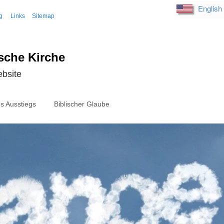
English
g
Links
Sitemap
sche Kirche
ebsite
s Ausstiegs
Biblischer Glaube