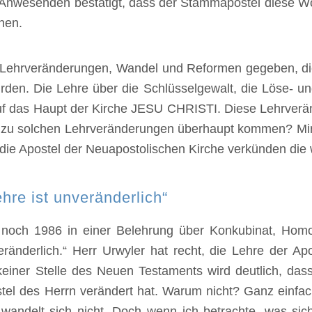
Anwesenden bestätigt, dass der Stammapostel diese Wor
nen.
 Lehrveränderungen, Wandel und Reformen gegeben, die
wurden. Die Lehre über die Schlüsselgewalt, die Löse- u
f das Haupt der Kirche JESU CHRISTI. Diese Lehrverän
 zu solchen Lehrveränderungen überhaupt kommen? Mir
 die Apostel der Neuapostolischen Kirche verkünden die
hre ist unveränderlich“
noch 1986 in einer Belehrung über Konkubinat, Homos
eränderlich.“ Herr Urwyler hat recht, die Lehre der A
 keiner Stelle des Neuen Testaments wird deutlich, das
tel des Herrn verändert hat. Warum nicht? Ganz einfach,
 wandelt sich nicht. Doch wenn ich betrachte, was sic