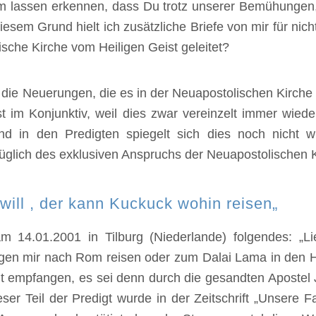
m lassen erkennen, dass Du trotz unserer Bemühungen,
esem Grund hielt ich zusätzliche Briefe von mir für nicht
sche Kirche vom Heiligen Geist geleitet?
 die Neuerungen, die es in der Neuapostolischen Kirche
t im Konjunktiv, weil dies zwar vereinzelt immer wied
d in den Predigten spiegelt sich dies noch nicht wid
züglich des exklusiven Anspruchs der Neuapostolischen K
will , der kann Kuckuck wohin reisen„
m 14.01.2001 in Tilburg (Niederlande) folgendes: „L
wegen mir nach Rom reisen oder zum Dalai Lama in den
ht empfangen, es sei denn durch die gesandten Apostel 
ieser Teil der Predigt wurde in der Zeitschrift „Unsere 